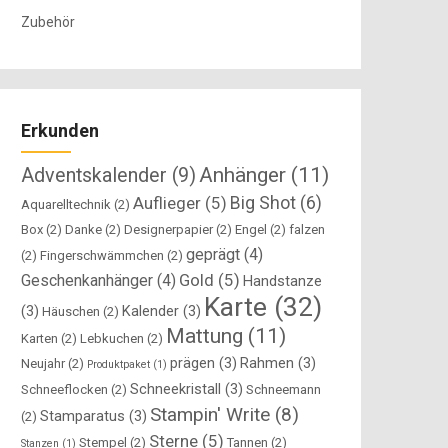
Zubehör
Erkunden
Anhänger
(11)
Adventskalender
(9)
Big Shot
(6)
Auflieger
(5)
Aquarelltechnik
(2)
Box
(2)
Danke
(2)
Designerpapier
(2)
Engel
(2)
falzen
geprägt
(4)
(2)
Fingerschwämmchen
(2)
Gold
(5)
Geschenkanhänger
(4)
Handstanze
Karte
(32)
(3)
Kalender
(3)
Häuschen
(2)
Mattung
(11)
Karten
(2)
Lebkuchen
(2)
prägen
(3)
Rahmen
(3)
Neujahr
(2)
Produktpaket
(1)
Schneekristall
(3)
Schneeflocken
(2)
Schneemann
Stampin' Write
(8)
Stamparatus
(3)
(2)
Sterne
(5)
Stempel
(2)
Tannen
(2)
Stanzen
(1)