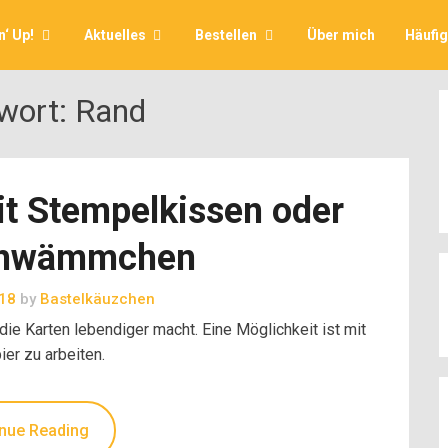
‘ Up!
Aktuelles
Bestellen
Über mich
Häufi
wort:
Rand
t Stempelkissen oder
chwämmchen
018
by
Bastelkäuzchen
die Karten lebendiger macht. Eine Möglichkeit ist mit
er zu arbeiten.
nue Reading