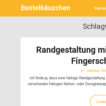
Skip
Bastelkäuzchen
to
Stampin
content
Schlag
Randgestaltung mi
Fingers
21. Oktober 2
Ich finde ja, dass eine farbige Randgestaltung 
verschieden farbigen Karton- oder Designerpapi
Conti