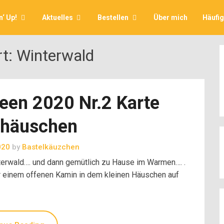
‘ Up!
Aktuelles
Bestellen
Über mich
Häufi
rt:
Winterwald
een 2020 Nr.2 Karte
rhäuschen
020
by
Bastelkäuzchen
terwald…. und dann gemütlich zu Hause im Warmen…. .
or einem offenen Kamin in dem kleinen Häuschen auf