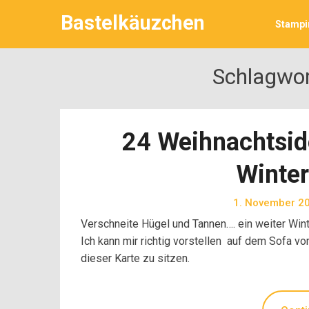
Skip
Bastelkäuzchen
to
Stampin
content
Schlagwo
24 Weihnachtsid
Winte
1. November 2
Verschneite Hügel und Tannen…. ein weiter Win
Ich kann mir richtig vorstellen auf dem Sofa v
dieser Karte zu sitzen.