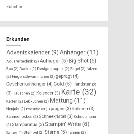
Zubehör
Erkunden
Anhänger
(11)
Adventskalender
(9)
Big Shot
(6)
Auflieger
(5)
Aquarelltechnik
(2)
Box
(2)
Danke
(2)
Designerpapier
(2)
Engel
(2)
falzen
geprägt
(4)
(2)
Fingerschwämmchen
(2)
Gold
(5)
Geschenkanhänger
(4)
Handstanze
Karte
(32)
(3)
Kalender
(3)
Häuschen
(2)
Mattung
(11)
Karten
(2)
Lebkuchen
(2)
prägen
(3)
Rahmen
(3)
Neujahr
(2)
Produktpaket
(1)
Schneekristall
(3)
Schneeflocken
(2)
Schneemann
Stampin' Write
(8)
Stamparatus
(3)
(2)
Sterne
(5)
Stempel
(2)
Tannen
(2)
Stanzen
(1)