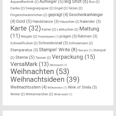
Big Shot
(6)
Auflieger
(5)
Aquarelltechnik
(2)
Box
(2)
Danke
(2)
Designerpapier
(2)
Engel
(2)
falzen
(2)
geprägt
(4)
Geschenkanhänger
Fingerschwämmchen
(2)
Gold
(5)
(4)
Handstanze
(3)
Kalender
(3)
Häuschen
(2)
Karte
(32)
Mattung
Karten
(2)
Lebkuchen
(2)
(11)
prägen
(3)
Rahmen
(3)
Neujahr
(2)
Produktpaket
(1)
Schneekristall
(3)
Schneeflocken
(2)
Schneemann
(2)
Stampin' Write
(8)
Stamparatus
(3)
Stempel
Stanzen
(1)
Verpackung
(15)
Sterne
(5)
(2)
Tannen
(2)
VersaMark
(13)
Weihnacht
(1)
Weihnachten
(53)
Weihnachtsideen
(39)
Weihnachtsstern
(4)
Wink of Stella
(3)
Willkommen
(1)
Winter
(2)
Wintermärchen
(2)
Winterwald
(1)