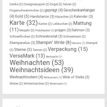
Danke
(2)
Designerpapier
(2)
Engel
(2)
falzen
(2)
geprägt
(4)
Geschenkanhänger
Fingerschwämmchen
(2)
Gold
(5)
(4)
Handstanze
(3)
Kalender
(3)
Häuschen
(2)
Karte
(32)
Mattung
Karten
(2)
Lebkuchen
(2)
(11)
prägen
(3)
Rahmen
(3)
Neujahr
(2)
Produktpaket
(1)
Schneekristall
(3)
Schneeflocken
(2)
Schneemann
(2)
Stampin' Write
(8)
Stamparatus
(3)
Stempel
Stanzen
(1)
Verpackung
(15)
Sterne
(5)
(2)
Tannen
(2)
VersaMark
(13)
Weihnacht
(1)
Weihnachten
(53)
Weihnachtsideen
(39)
Weihnachtsstern
(4)
Wink of Stella
(3)
Willkommen
(1)
Winter
(2)
Wintermärchen
(2)
Winterwald
(1)