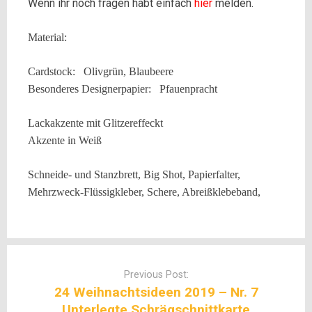
Wenn ihr noch fragen habt einfach
hier
melden.
Material:
Cardstock: Olivgrün, Blaubeere
Besonderes Designerpapier: Pfauenpracht
Lackakzente mit Glitzereffeckt
Akzente in Weiß
S
chneide- und Stanzbrett, Big Shot, Papierfalter,
Mehrzweck-Flüssigkleber,
Schere, Abreißklebeband,
Post
navigation
Previous Post:
24 Weihnachtsideen 2019 – Nr. 7
Unterlegte Schrägschnittkarte