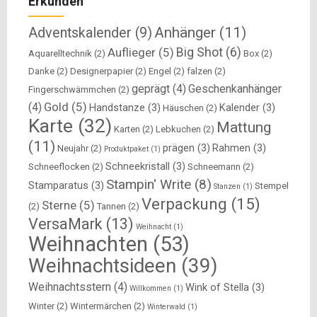
Erkunden
Anhänger
(11)
Adventskalender
(9)
Big Shot
(6)
Auflieger
(5)
Aquarelltechnik
(2)
Box
(2)
Danke
(2)
Designerpapier
(2)
Engel
(2)
falzen
(2)
geprägt
(4)
Geschenkanhänger
Fingerschwämmchen
(2)
Gold
(5)
(4)
Handstanze
(3)
Kalender
(3)
Häuschen
(2)
Karte
(32)
Mattung
Karten
(2)
Lebkuchen
(2)
(11)
prägen
(3)
Rahmen
(3)
Neujahr
(2)
Produktpaket
(1)
Schneekristall
(3)
Schneeflocken
(2)
Schneemann
(2)
Stampin' Write
(8)
Stamparatus
(3)
Stempel
Stanzen
(1)
Verpackung
(15)
Sterne
(5)
(2)
Tannen
(2)
VersaMark
(13)
Weihnacht
(1)
Weihnachten
(53)
Weihnachtsideen
(39)
Weihnachtsstern
(4)
Wink of Stella
(3)
Willkommen
(1)
Winter
(2)
Wintermärchen
(2)
Winterwald
(1)