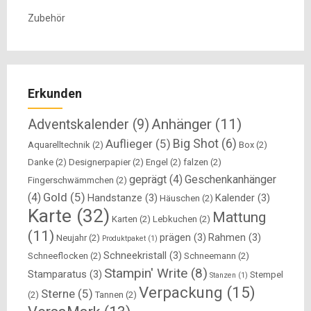
Zubehör
Erkunden
Anhänger
(11)
Adventskalender
(9)
Big Shot
(6)
Auflieger
(5)
Aquarelltechnik
(2)
Box
(2)
Danke
(2)
Designerpapier
(2)
Engel
(2)
falzen
(2)
geprägt
(4)
Geschenkanhänger
Fingerschwämmchen
(2)
Gold
(5)
(4)
Handstanze
(3)
Kalender
(3)
Häuschen
(2)
Karte
(32)
Mattung
Karten
(2)
Lebkuchen
(2)
(11)
prägen
(3)
Rahmen
(3)
Neujahr
(2)
Produktpaket
(1)
Schneekristall
(3)
Schneeflocken
(2)
Schneemann
(2)
Stampin' Write
(8)
Stamparatus
(3)
Stempel
Stanzen
(1)
Verpackung
(15)
Sterne
(5)
(2)
Tannen
(2)