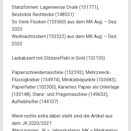
Stanzformen:
Lagenweise Ovale (151771),
Bestickte Rechtecke (148551)
So Viele Flocken (153560)
aus dem MK Aug. – Dez.
2020
W
eihnachtsstern (153522)
aus dem MK Aug. – Dez.
2020
Lackakzent mit Glitzereffekt in Gold (152155)
Papierschneidemaschine (152392), Mehrzweck-
Flüssigkleber (154974), Miniklebepunkte (103683),
Papierfalter (102300), Kariertes Papier als Unterlage
(130148), Stanz- und Prägemaschine (149653),
Aufhebhelfer (144107)
Wenn nichts extra dabei steht sind die Artikel aus
dem JK 2020/2021
Abkürzungen: JK = Jahreskatalog, MK = Minikatalog