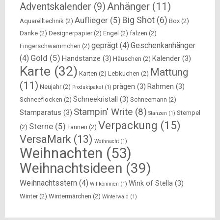
Anhänger
(11)
Adventskalender
(9)
Big Shot
(6)
Auflieger
(5)
Aquarelltechnik
(2)
Box
(2)
Danke
(2)
Designerpapier
(2)
Engel
(2)
falzen
(2)
geprägt
(4)
Geschenkanhänger
Fingerschwämmchen
(2)
Gold
(5)
(4)
Handstanze
(3)
Kalender
(3)
Häuschen
(2)
Karte
(32)
Mattung
Karten
(2)
Lebkuchen
(2)
(11)
prägen
(3)
Rahmen
(3)
Neujahr
(2)
Produktpaket
(1)
Schneekristall
(3)
Schneeflocken
(2)
Schneemann
(2)
Stampin' Write
(8)
Stamparatus
(3)
Stempel
Stanzen
(1)
Verpackung
(15)
Sterne
(5)
(2)
Tannen
(2)
VersaMark
(13)
Weihnacht
(1)
Weihnachten
(53)
Weihnachtsideen
(39)
Weihnachtsstern
(4)
Wink of Stella
(3)
Willkommen
(1)
Winter
(2)
Wintermärchen
(2)
Winterwald
(1)