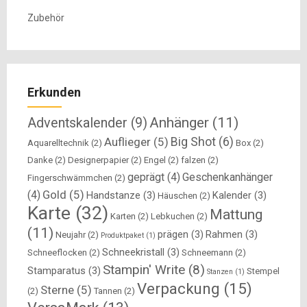
Zubehör
Erkunden
Anhänger
(11)
Adventskalender
(9)
Big Shot
(6)
Auflieger
(5)
Aquarelltechnik
(2)
Box
(2)
Danke
(2)
Designerpapier
(2)
Engel
(2)
falzen
(2)
geprägt
(4)
Geschenkanhänger
Fingerschwämmchen
(2)
Gold
(5)
(4)
Handstanze
(3)
Kalender
(3)
Häuschen
(2)
Karte
(32)
Mattung
Karten
(2)
Lebkuchen
(2)
(11)
prägen
(3)
Rahmen
(3)
Neujahr
(2)
Produktpaket
(1)
Schneekristall
(3)
Schneeflocken
(2)
Schneemann
(2)
Stampin' Write
(8)
Stamparatus
(3)
Stempel
Stanzen
(1)
Verpackung
(15)
Sterne
(5)
(2)
Tannen
(2)