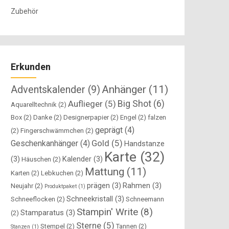
Zubehör
Erkunden
Anhänger
(11)
Adventskalender
(9)
Big Shot
(6)
Auflieger
(5)
Aquarelltechnik
(2)
Box
(2)
Danke
(2)
Designerpapier
(2)
Engel
(2)
falzen
geprägt
(4)
(2)
Fingerschwämmchen
(2)
Gold
(5)
Geschenkanhänger
(4)
Handstanze
Karte
(32)
(3)
Kalender
(3)
Häuschen
(2)
Mattung
(11)
Karten
(2)
Lebkuchen
(2)
prägen
(3)
Rahmen
(3)
Neujahr
(2)
Produktpaket
(1)
Schneekristall
(3)
Schneeflocken
(2)
Schneemann
Stampin' Write
(8)
Stamparatus
(3)
(2)
Sterne
(5)
Stempel
(2)
Tannen
(2)
Stanzen
(1)