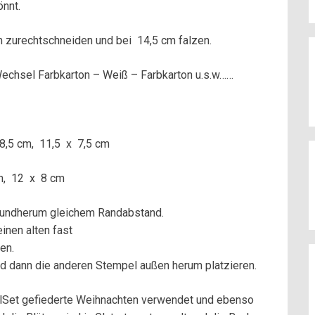
önnt.
m zurechtschneiden und bei 14,5 cm falzen.
chsel Farbkarton – Weiß – Farbkarton u.s.w……
 8,5 cm, 11,5 x 7,5 cm
cm, 12 x 8 cm
 rundherum gleichem Randabstand.
inen alten fast
en.
nd dann die anderen Stempel außen herum platzieren.
elSet gefiederte Weihnachten verwendet und ebenso