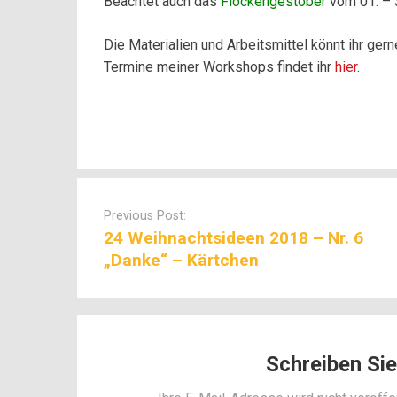
Beachtet auch das
Flockengestöber
vom 01. – 
Die Materialien und Arbeitsmittel könnt ihr ger
Termine meiner Workshops findet ihr
hier
.
Post
navigation
Previous Post:
24 Weihnachtsideen 2018 – Nr. 6
„Danke“ – Kärtchen
Schreiben Si