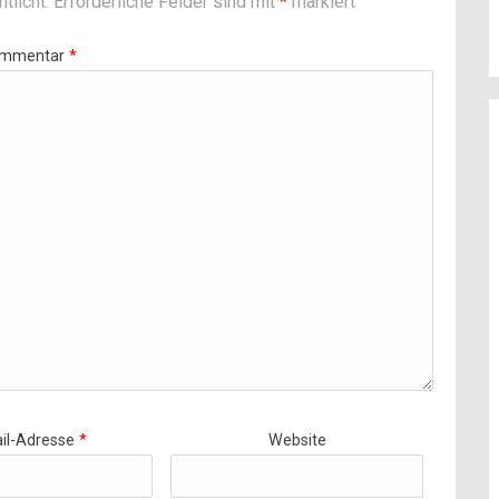
tlicht.
Erforderliche Felder sind mit
*
markiert
mmentar
*
il-Adresse
*
Website